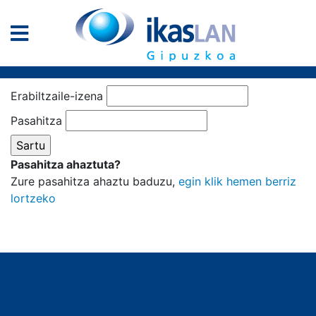
Erabiltzaile-izena
Pasahitza
Pasahitza ahaztuta?
Zure pasahitza ahaztu baduzu,
egin klik hemen berriz
lortzeko