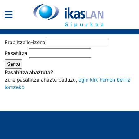
Erabiltzaile-izena
Pasahitza
Pasahitza ahaztuta?
Zure pasahitza ahaztu baduzu,
egin klik hemen berriz
lortzeko