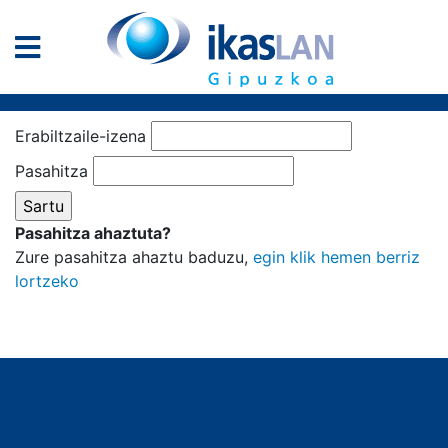
Erabiltzaile-izena
Pasahitza
Pasahitza ahaztuta?
Zure pasahitza ahaztu baduzu,
egin klik hemen berriz
lortzeko