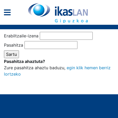
Erabiltzaile-izena
Pasahitza
Pasahitza ahaztuta?
Zure pasahitza ahaztu baduzu,
egin klik hemen berriz
lortzeko