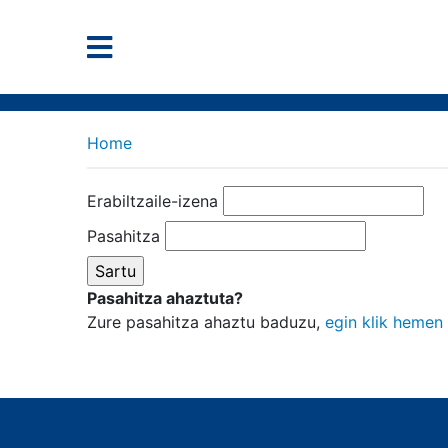
Home
Erabiltzaile-izena
Pasahitza
Pasahitza ahaztuta?
Zure pasahitza ahaztu baduzu,
egin klik hemen 