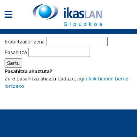
Erabiltzaile-izena
Pasahitza
Pasahitza ahaztuta?
Zure pasahitza ahaztu baduzu,
egin klik hemen berriz
lortzeko