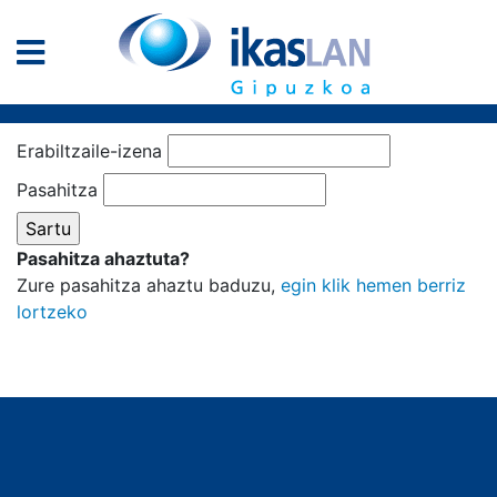
Erabiltzaile-izena
Pasahitza
Pasahitza ahaztuta?
Zure pasahitza ahaztu baduzu,
egin klik hemen berriz
lortzeko