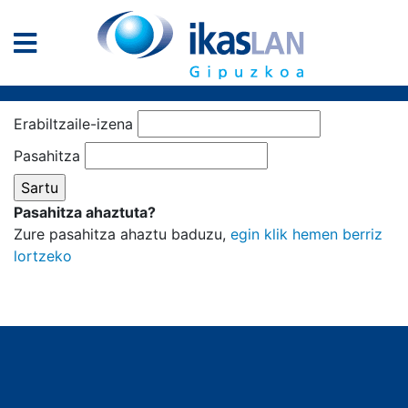
Erabiltzaile-izena
Pasahitza
Pasahitza ahaztuta?
Zure pasahitza ahaztu baduzu,
egin klik hemen berriz
lortzeko