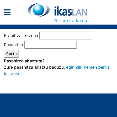
Erabiltzaile-izena
Pasahitza
Pasahitza ahaztuta?
Zure pasahitza ahaztu baduzu,
egin klik hemen berriz
lortzeko