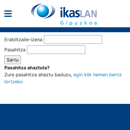
Erabiltzaile-izena
Pasahitza
Pasahitza ahaztuta?
Zure pasahitza ahaztu baduzu,
egin klik hemen berriz
lortzeko