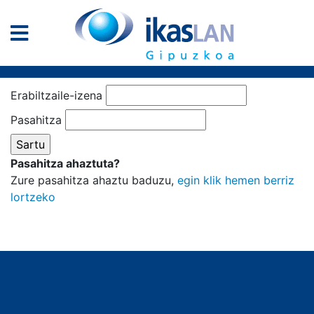
Erabiltzaile-izena
Pasahitza
Pasahitza ahaztuta?
Zure pasahitza ahaztu baduzu,
egin klik hemen berriz
lortzeko